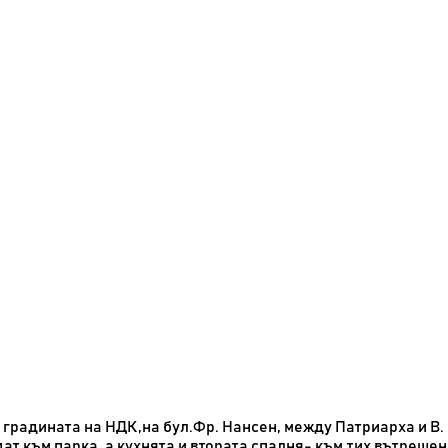
радината на НДК,на бул.Фр. Нансен, между Патриарха и В. Ле
дат към парка, а кухнята и втората спалня- към тих вътреше