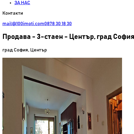
ЗА НАС
Контакти
mail@100imoti.com
0878 30 18 30
Продава
-
3-стаен - Център, град Софи
град София
,
Център