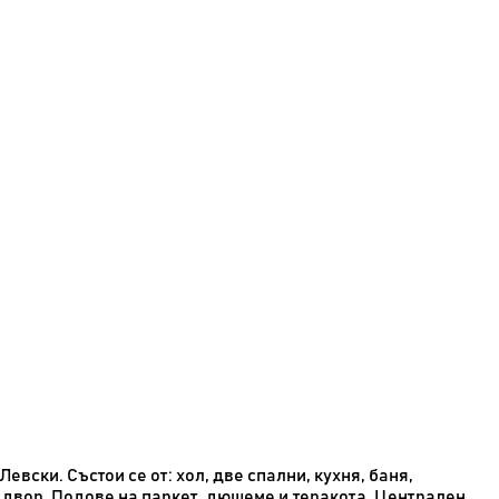
вски. Състои се от: хол, две спални, кухня, баня,
н двор. Подове на паркет, дюшеме и теракота. Централен