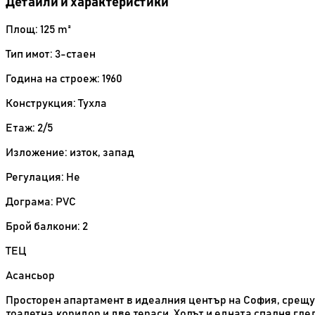
Детайли и характеристики
Площ: 125 m²
Тип имот: 3-стаен
Година на строеж: 1960
Конструкция: Тухла
Етаж: 2/5
Изложение: изток, запад
Регулация: Не
Дограма: PVC
Брой балкони: 2
ТЕЦ
Асансьор
Просторен апартамент в идеалния център на София, срещу г
тоалетна,коридор и две тераси. Холът и едната спалня гле