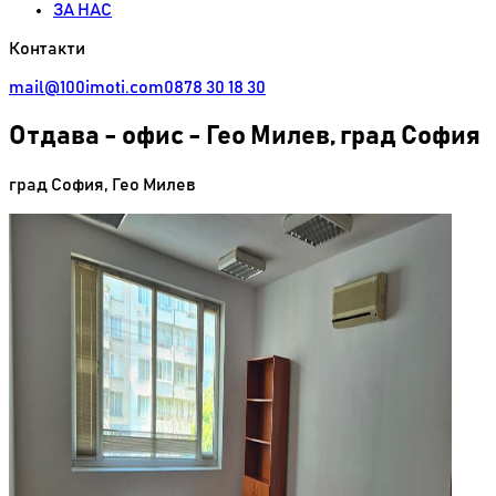
ЗА НАС
Контакти
mail@100imoti.com
0878 30 18 30
Отдава
-
офис - Гео Милев, град София
град София
,
Гео Милев