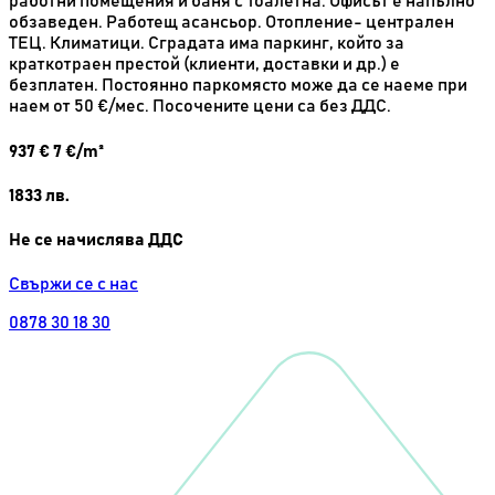
работни помещения и баня с тоалетна. Офисът е напълно
обзаведен. Работещ асансьор. Отопление- централен
ТЕЦ. Климатици. Сградата има паркинг, който за
краткотраен престой (клиенти, доставки и др.) е
безплатен. Постоянно паркомясто може да се наеме при
наем от 50 €/мес. Посочените цени са без ДДС.
937
€
7 €/m²
1833
лв.
Не се начислява ДДС
Свържи се с нас
0878 30 18 30